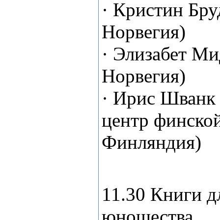
· Кристин Бр
Норвегия)
· Элизабет М
Норвегия)
· Ирис Шванк
центр финской
Финляндия)
11.30 Книги д
юношества