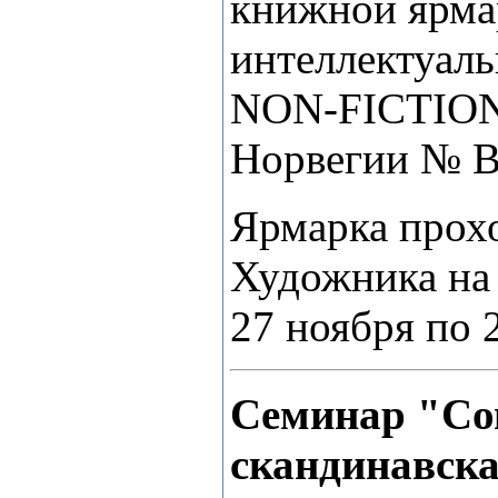
книжной ярма
интеллектуал
NON-FICTION 
Норвегии № В
Ярмарка прох
Художника на
27 ноября по 
Cеминар "Со
скандинавска