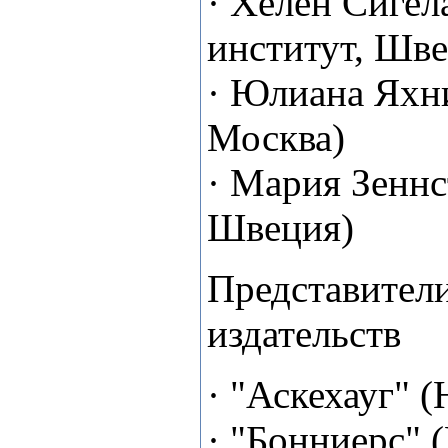
· Хелен Сиге
институт, Шве
· Юлиана Яхни
Москва)
· Мария Зеннс
Швеция)
Представител
издательств
· "Аскехауг" 
· "Бонниерс" 