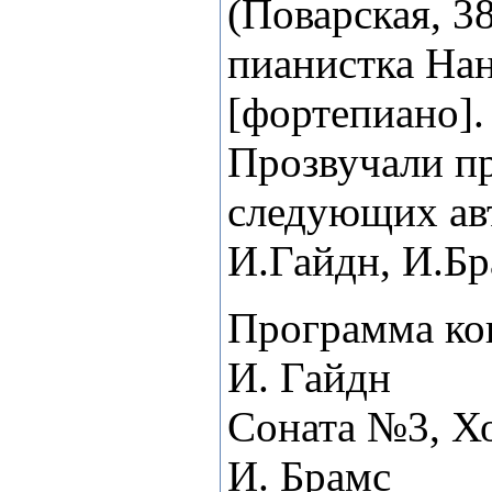
(Поварская, 3
пианистка На
[фортепиано].
Прозвучали п
следующих авт
И.Гайдн, И.Бр
Программа ко
И. Гайдн
Соната №3, Х
И. Брамс