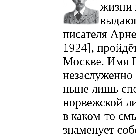
жизни 
выдающ
писателя Арне
1924], пройдё
Москве. Имя Г
незаслуженно 
ныне лишь сп
норвежской ли
в каком-то см
знаменует со