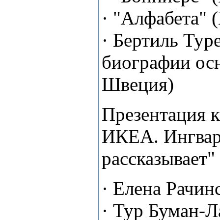
· "Алфабета" 
· Бертиль Тур
биографии ос
Швеция)
Презентация 
ИКЕА. Ингвар
рассказывает"
· Елена Рачин
· Тур Буман-Л