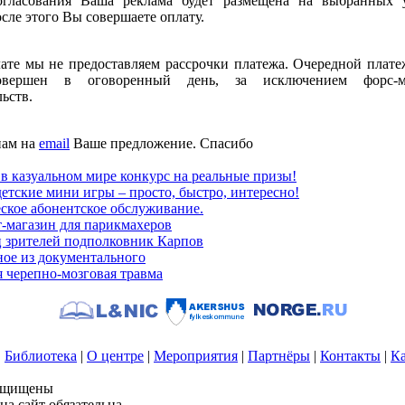
огласования Ваша реклама будет размещена на выбранных у
осле этого Вы совершаете оплату.
ате мы не предоставляем рассрочки платежа. Очередной плат
овершен в оговоренный день, за исключением форс-м
льств.
нам на
email
Ваше предложение. Спасибо
в казуальном мире конкурс на реальные призы!
детские мини игры – просто, быстро, интересно!
кое абонентское обслуживание.
-магазин для парикмахеров
 зрителей подполковник Карпов
ое из документального
 черепно-мозговая травма
|
Библиотека
|
О центре
|
Мероприятия
|
Партнёры
|
Контакты
|
Ка
защищены
а сайт обязательна.