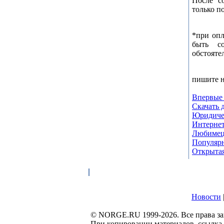
После с
только п
*при опл
быть с
обстояте
пишите 
Впервые 
Скачать 
Юридичес
Интернет
Любимец
Популярн
Открытая
Новости
© NORGE.RU 1999-2026. Все права 
При копировании материалов, ссылка н