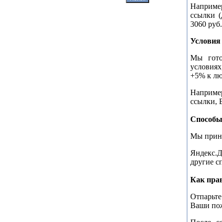
Например
ссылки (
3060 руб.
Условия
Мы гото
условиях
+5% к лю
Например
ссылки, В
Способы
Мы при
Яндекс.Д
другие с
Как пра
Отпарьт
Ваши пож