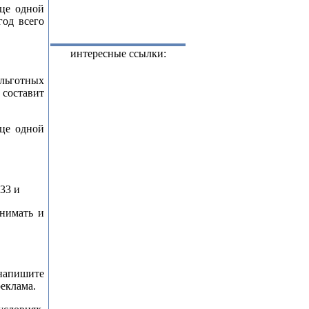
ице одной
год всего
интересные ссылки:
льготных
 составит
ице одной
33 и
нимать и
напишите
еклама.