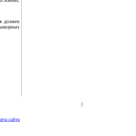
словиях,
еж должен
ажорных
рта сайта