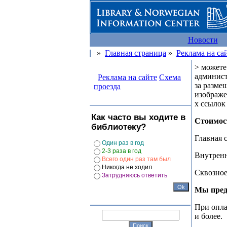
Новости
»
Главная страница
»
Реклама на са
>
можете
админист
Реклама на сайте
Схема
за разме
проезда
изображе
х ссылок
Как часто вы ходите в
Стоимос
библиотеку?
Главная 
Один раз в год
2-3 раза в год
Внутренн
Всего один раз там был
Никогда не ходил
Сквозное
Затрудняюсь ответить
Мы пред
При опла
и более.