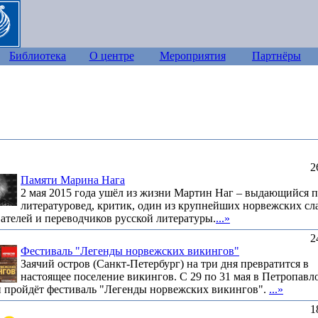
Библиотека
О центре
Мероприятия
Партнёры
2
Памяти Марина Нага
2 мая 2015 года ушёл из жизни Мартин Наг – выдающийся п
литературовед, критик, один из крупнейших норвежских сл
ателей и переводчиков русской литературы.
...»
2
Фестиваль "Легенды норвежских викингов"
Заячий остров (Санкт-Петербург) на три дня превратится в
настоящее поселение викингов. С 29 по 31 мая в Петропавл
и пройдёт фестиваль "Легенды норвежских викингов".
...»
1