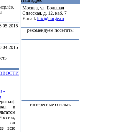
Наш адрес
мерлёв,
Москва, ул. Большая
ы
Спасская, д. 12, каб. 7
E-mail:
lnic@norge.ru
6.05.2015
рекомендуем посетить:
0.04.2015
ость
НОВОСТИ
н -
Ь
Фритьоф
интересные ссылки:
ывал в
льтатом
Россию,
ой он
рез всю