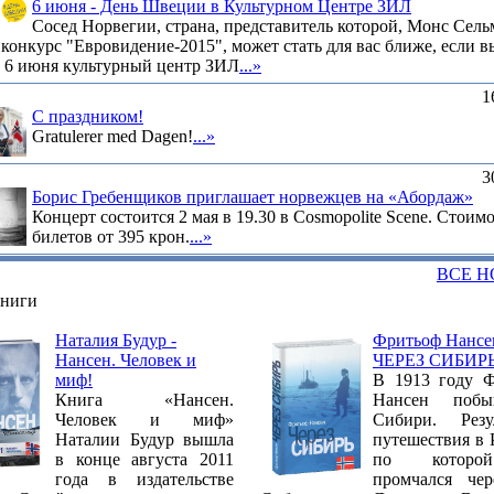
6 июня - День Швеции в Культурном Центре ЗИЛ
Сосед Норвегии, страна, представитель которой, Монс Сель
конкурс "Евровидение-2015", может стать для вас ближе, если в
е 6 июня культурный центр ЗИЛ
...»
1
C праздником!
Gratulerer med Dagen!
...»
3
Борис Гребенщиков приглашает норвежцев на «Абордаж»
Концерт состоится 2 мая в 19.30 в Cosmopolite Scene. Стоим
билетов от 395 крон.
...»
ВСЕ 
книги
Наталия Будур -
Фритьоф Нансе
Нансен. Человек и
ЧЕРЕЗ СИБИР
миф!
В 1913 году 
Книга «Нансен.
Нансен поб
Человек и миф»
Сибири. Резу
Наталии Будур вышла
путешествия в 
в конце августа 2011
по котор
года в издательстве
промчался че