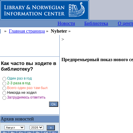
Новости
Библиотека
О цент
»
Главная страница
»
Nyheter
»
>
Предпремьерный показ нового с
Как часто вы ходите в
библиотеку?
Один раз в год
2-3 раза в год
Всего один раз там был
Никогда не ходил
Затрудняюсь ответить
Архив новостей
Пн
Вт
Ср
Чт
Пт
Сб
Вс