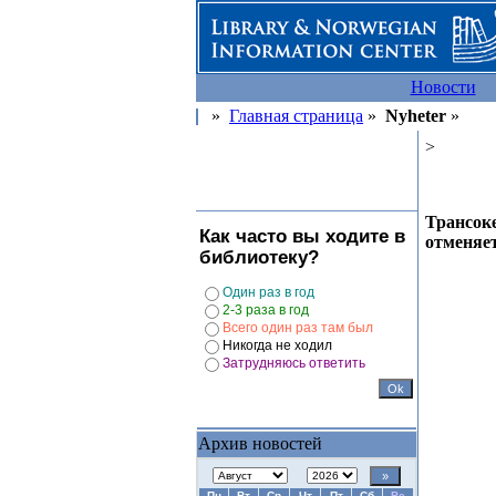
Новости
»
Главная страница
»
Nyheter
»
>
Трансоке
Как часто вы ходите в
отменяет
библиотеку?
Один раз в год
2-3 раза в год
Всего один раз там был
Никогда не ходил
Затрудняюсь ответить
Архив новостей
Пн
Вт
Ср
Чт
Пт
Сб
Вс