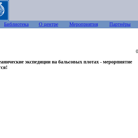
Библиотека
О центре
Мероприятия
Партнёры
анические экспедиции на бальсовых плотах - мерорпиятие
ся!