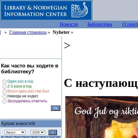
Новости
Библиотека
О цент
»
Главная страница
»
Nyheter
»
>
Как часто вы ходите в
библиотеку?
С наступающ
Один раз в год
2-3 раза в год
Всего один раз там был
Никогда не ходил
Затрудняюсь ответить
Архив новостей
Пн
Вт
Ср
Чт
Пт
Сб
Вс