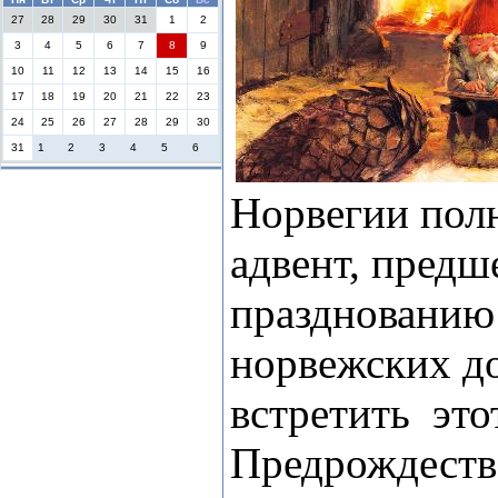
27
28
29
30
31
1
2
3
4
5
6
7
8
9
10
11
12
13
14
15
16
17
18
19
20
21
22
23
24
25
26
27
28
29
30
31
1
2
3
4
5
6
Норвегии пол
адвент, пред
празднованию
норвежских до
встретить
это
Предрождестве