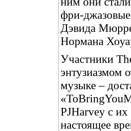
ним они стали
фри-джазовые
Дэвида Мюрре
Нормана Хоуа
У
частники
Th
энтузиазмом о
музыке – дост
«
To
Bring
You
PJ
Harvey
с их 
настоящее вре