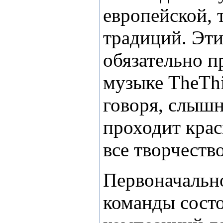
европейской, 
традиций. Эти
обязательно п
музыке
The
Th
говоря, слышн
проходит крас
все творчеств
П
ервоначальн
команды состо