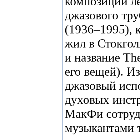
композиций л
джазового тру
(1936–1995), 
жил в Стокгол
и название
Th
его вещей). И
джазовый исп
духовых инст
МакФи сотруд
музыкантами т