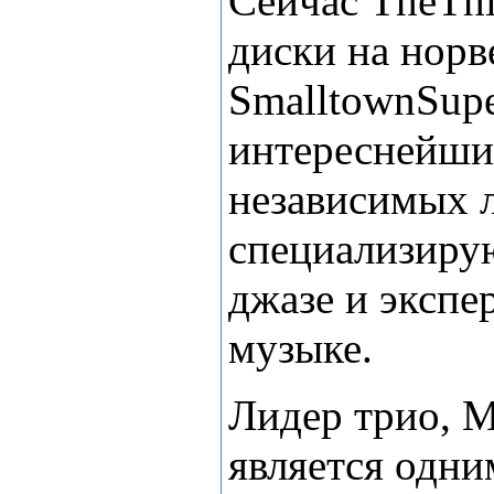
Сейчас
The
Th
диски на нор
Smalltown
Sup
интереснейши
независимых 
специализиру
джазе и эксп
музыке.
Л
идер трио, 
является одни