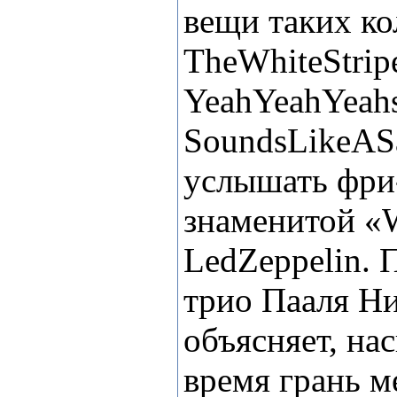
вещи таких ко
The
White
Strip
Yeah
Yeah
Yeah
Sounds
Like
A
S
услышать фри
знаменитой «
Led
Zeppelin
. 
трио Пааля Ни
объясняет, на
время грань 