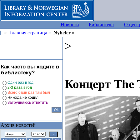
Новости
Библиотека
О цент
»
Главная страница
»
Nyheter
»
>
Как часто вы ходите в
библиотеку?
Концерт The
Один раз в год
2-3 раза в год
Всего один раз там был
Никогда не ходил
Затрудняюсь ответить
Архив новостей
Пн
Вт
Ср
Чт
Пт
Сб
Вс