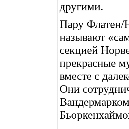
другими.
П
ару Флатен/
называют «са
секцией Норв
прекрасные м
вместе с далек
Они сотрудни
Вандермарком
Бьоркенхаймо