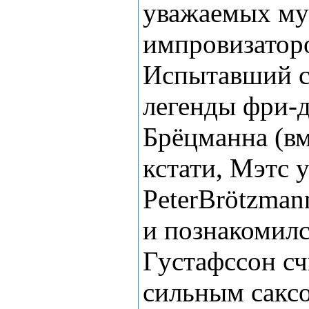
уважаемых му
импровизаторо
Испытавший с
легенды фри-
Брёцманна (вм
кстати, Мэтс 
Peter
Br
ö
tzman
и познакомил
Густафссон сч
сильным саксо