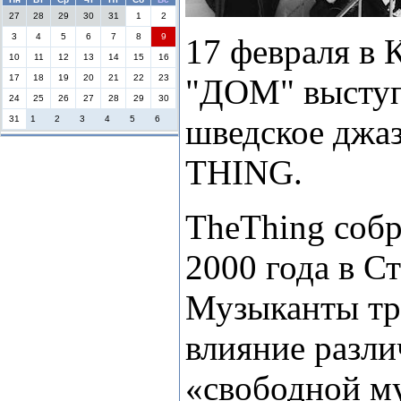
27
28
29
30
31
1
2
3
4
5
6
7
8
9
17 февраля в 
10
11
12
13
14
15
16
17
18
19
20
21
22
23
"ДОМ" выступ
24
25
26
27
28
29
30
шведское джаз
31
1
2
3
4
5
6
THING.
The
Thing
собр
2000 года в С
Музыканты тр
влияние разл
«свободной м