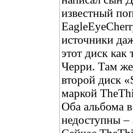
известный по
Eagle
Eye
Cherr
источники да
этот диск как
Черри. Там ж
второй диск «
маркой
The
Th
Оба альбома в
недоступны – 