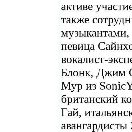
активе участи
также сотрудн
музыкантами, 
певица Сайнх
вокалист-эксп
Блонк, Джим 
Мур из
Sonic
Y
британский ко
Гай, итальянс
авангардисты