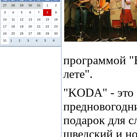
27
28
29
30
31
1
2
3
4
5
6
7
8
9
10
11
12
13
14
15
16
17
18
19
20
21
22
23
24
25
26
27
28
29
30
31
1
2
3
4
5
6
программой "
лете".
"KODA" - это
предновогодн
подарок для сл
шведский и н