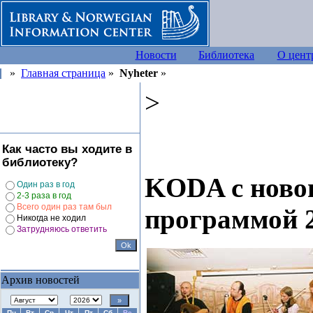
Новости
Библиотека
О цент
»
Главная страница
»
Nyheter
»
>
Как часто вы ходите в
библиотеку?
KODA с ново
Один раз в год
2-3 раза в год
Всего один раз там был
программой 2
Никогда не ходил
Затрудняюсь ответить
Архив новостей
Пн
Вт
Ср
Чт
Пт
Сб
Вс