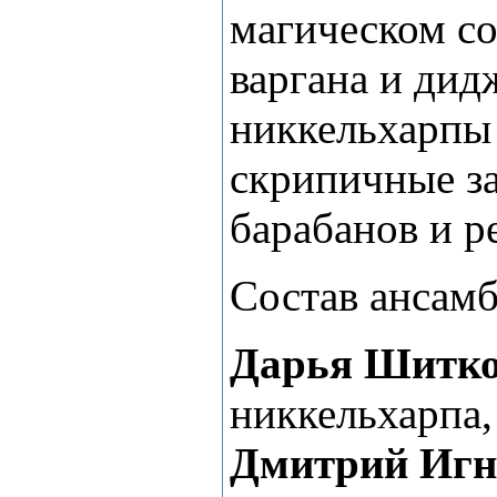
магическом с
варгана и дид
никкельхарпы
скрипичные з
барабанов и р
Состав ансамб
Дарья Шитк
никкельхарпа,
Дмитрий Игн