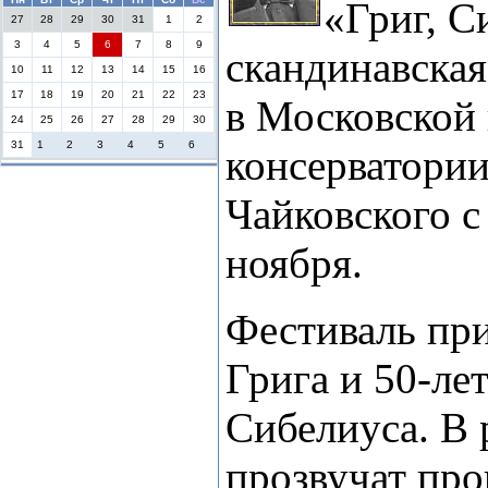
«Григ, С
27
28
29
30
31
1
2
3
4
5
6
7
8
9
скандинавская
10
11
12
13
14
15
16
17
18
19
20
21
22
23
в Московской 
24
25
26
27
28
29
30
31
1
2
3
4
5
6
консерватории
Чайковского с
ноября.
Фестиваль при
Грига и 50-ле
Сибелиуса. В 
прозвучат про