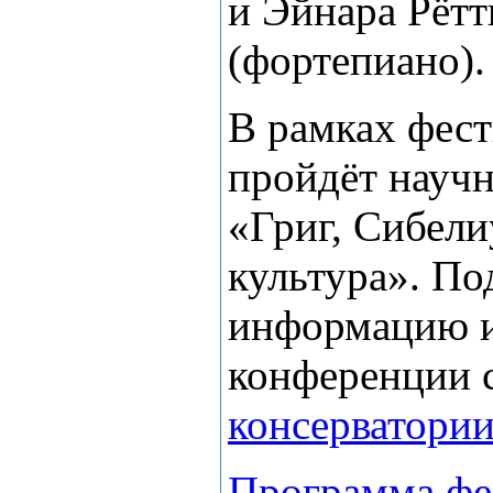
и Эйнара Рётт
(фортепиано).
В рамках фест
пройдёт науч
«Григ, Сибели
культура». П
информацию 
конференции 
консерватори
Программа фе