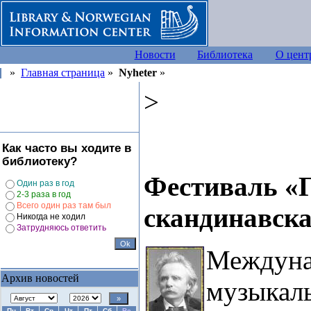
Новости
Библиотека
О цент
»
Главная страница
»
Nyheter
»
>
Как часто вы ходите в
библиотеку?
Фестиваль «Г
Один раз в год
2-3 раза в год
Всего один раз там был
скандинавска
Никогда не ходил
Затрудняюсь ответить
Междун
Архив новостей
музыкал
Пн
Вт
Ср
Чт
Пт
Сб
Вс