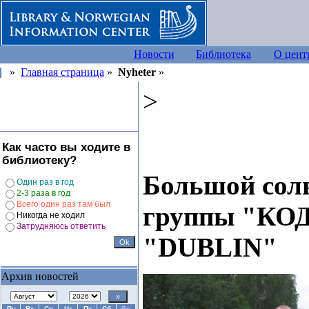
Новости
Библиотека
О цент
»
Главная страница
»
Nyheter
»
>
Как часто вы ходите в
библиотеку?
Большой сол
Один раз в год
2-3 раза в год
Всего один раз там был
группы "КОД
Никогда не ходил
Затрудняюсь ответить
"DUBLIN"
Архив новостей
Пн
Вт
Ср
Чт
Пт
Сб
Вс